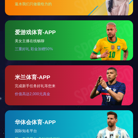
根据用户反馈