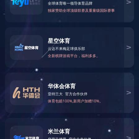
气动葫芦
气动单轨吊
行走小车
排绳器
气水分离器
联系我们
乐鱼·体育（中国）官方网站-LEYU
SPORTS
联系人：
徐卫明
电 话：
13861072016
邮 箱：
242167879@qq.com