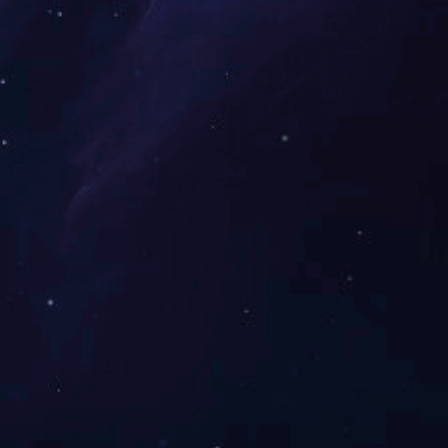
6T-16T液压葫芦
HQ10（3-16）10T气动葫