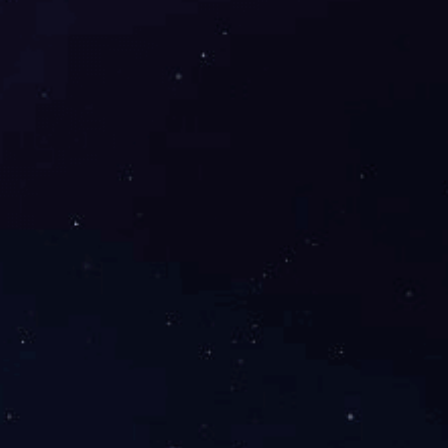
芦
HQ5Ⅲ（3-16）第三代气动葫芦