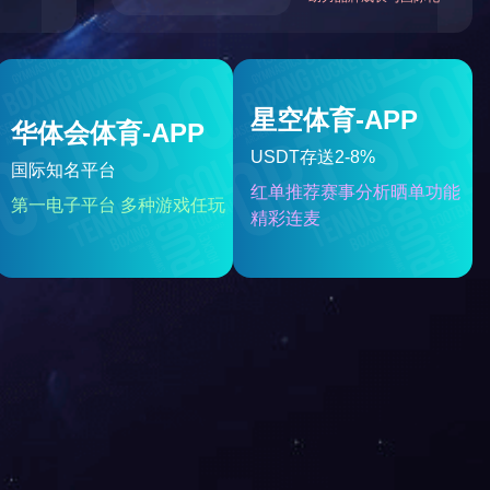
客服2
+