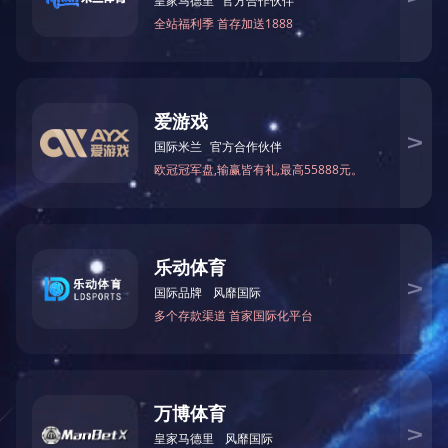
技创新，开拓进取的精神和诚实守信、质量至上的品质，铸就了保持*追求进步的企
查看更多
+
客服2
产品展示
气动葫芦
气动
Product