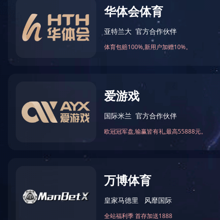
公司简介
About Us
丹阳市永明机械有限公司位于丹阳市吕城镇运河镇，东临常州民航机场，
国道，地理位置十分优越，交通非常便捷。公司占地面积20000平方米