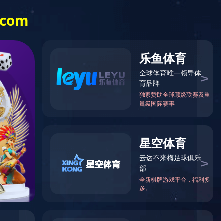
联系电话：13861072016
|
会员注册
|
会员登录
产品演示
人才招聘
在线留言