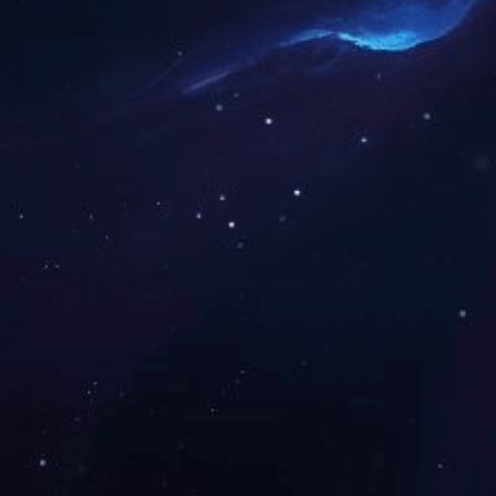
乐鱼·体育（中国）官方网站-LEYU
YYHL
SPORTS