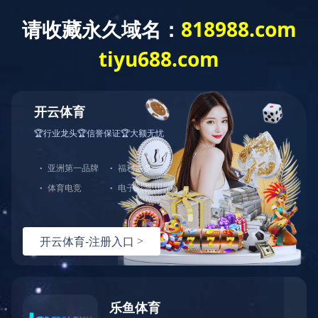
乐鱼·体育（中国）官方网站-LEYU SPORTS
关于我
联系我们