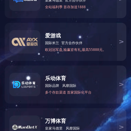
技创新，开拓进取的精神和诚实守信、质量至上的品质，铸就了保持*追求进步的企
查看更多
+
客服2
产品展示
气动葫芦
气动
Product