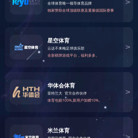
公司简介
About Us
丹阳市永明机械有限公司位于丹阳市吕城镇运河镇，东临常州民航机场，北靠沪宁铁路
在线客服
国道，地理位置十分优越，交通非常便捷。公司占地面积20000平方米，建筑面积12
客服小薇