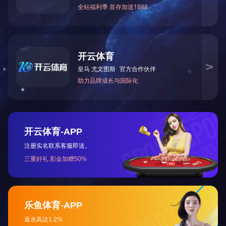
乐鱼·体育（中国）官方网站-LEYU
YYHL6T-16T液
SPORTS