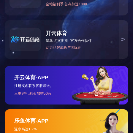
乐鱼·体育（中国）官方网站-LEYU
YYHL6T-16T液
SPORTS