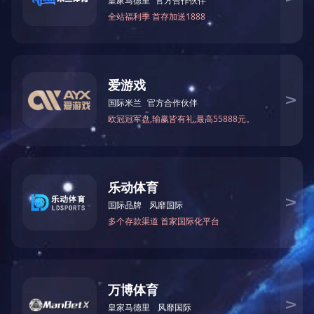
技创新，开拓进取的精神和诚实守信、质量至上的品质，铸就了保持*追求进步的企
查看更多
+
客服2
产品展示
气动葫芦
气动
Product