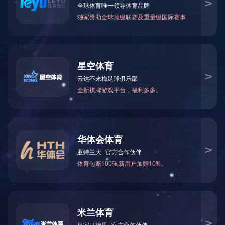
公司简介
About Us
丹阳市永明机械有限公司位于丹阳市吕城镇运河镇，东临常州民航机场，北靠沪宁铁路
在线客服
国道，地理位置十分优越，交通非常便捷。公司占地面积20000平方米，建筑面积12
客服小薇