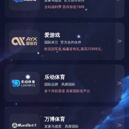
技创新，开拓进取的精神和诚实守信、质量至上的品质，铸就了保持*追求进步的企
查看更多
+
客服2
产品展示
气动葫芦
气动
Product