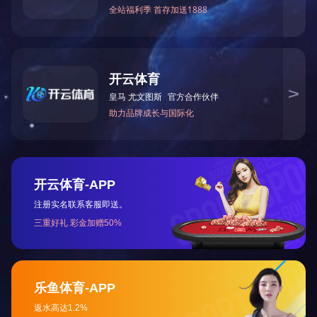
乐鱼·体育（中国）官方网站-LEYU
YYHL6T-16T液
SPORTS