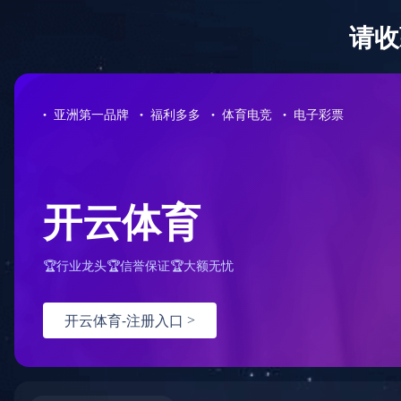
乐鱼·体育（中国）官方网站-LEYU SPORTS
联系我们