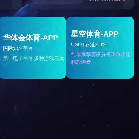
客服2
+