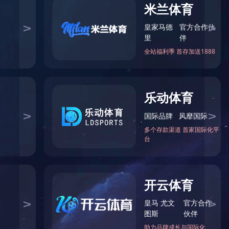
+
在线客服
客服小薇