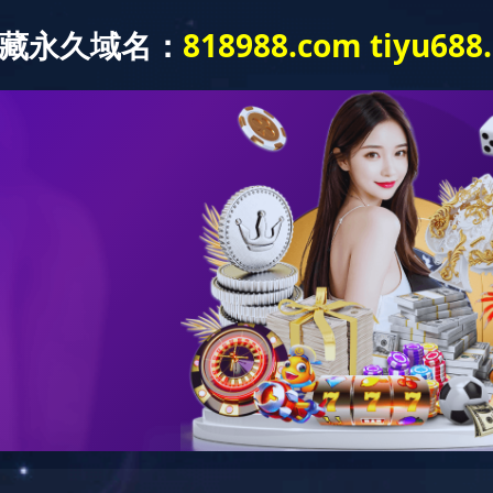
关于我们
新闻资讯
产品展示
公司荣誉及