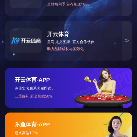
乐鱼·体育（中国）官方网站-LEYU
YYHL6T-16T液
SPORTS