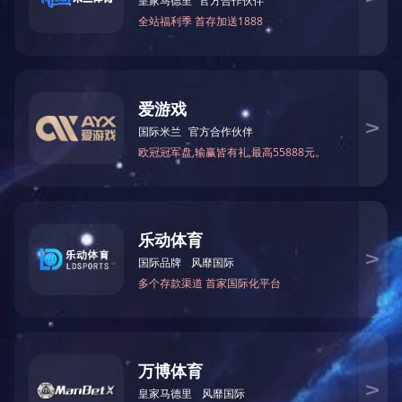
技创新，开拓进取的精神和诚实守信、质量至上的品质，铸就了保持*追求进步的企
查看更多
+
客服2
产品展示
气动葫芦
气动
Product