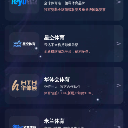
公司简介
About Us
丹阳市永明机械有限公司位于丹阳市吕城镇运河镇，东临常州民航机场，北靠沪宁铁路
在线客服
国道，地理位置十分优越，交通非常便捷。公司占地面积20000平方米，建筑面积12
客服小薇