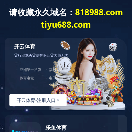
乐鱼·体育（中国）官方网站-LEYU SPORTS
关于我
联系我们