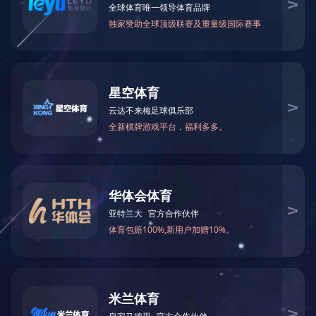
公司简介
江苏省乐鱼·体育
企业文化
置十分优越，交通
在线客服
发展历程
公司依托中国矿
客服小薇
DQD20型气动
受到广泛的好评。
联系我们
公司秉承诚信，
乐鱼·体育（中国）官方网站-LEYU
越性！
SPORTS
我公司将用一流
联系人：
徐卫明
电 话：
13861072016
客服2
邮 箱：
242167879@qq.com