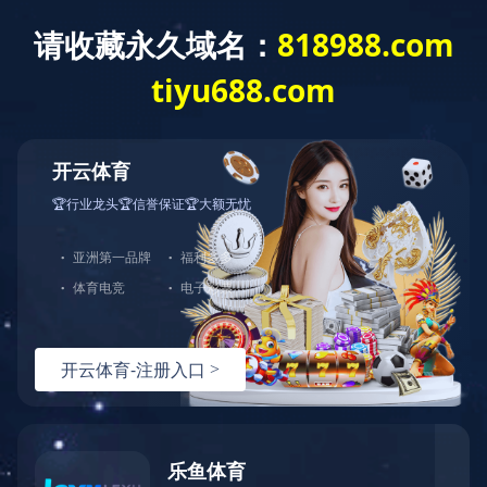
乐鱼·体育（中国）官方网站-LEYU SPORTS
关于我
联系我们
在线留言
在线客服