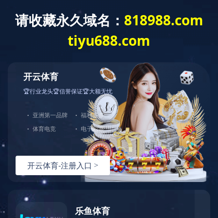
乐鱼·体育（中国）官方网站-LEYU SPORTS
关于我
联系我们
产品展示
产品展示
Product