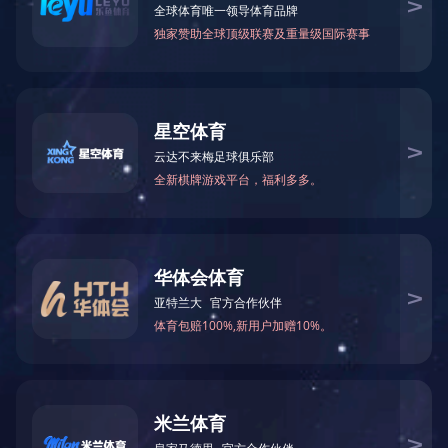
公司简介
About Us
丹阳市永明机械有限公司位于丹阳市吕城镇运河镇，东临常州民航机场，北靠沪宁铁路
在线客服
国道，地理位置十分优越，交通非常便捷。公司占地面积20000平方米，建筑面积12