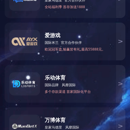
技创新，开拓进取的精神和诚实守信、质量至上的品质，铸就了保持*追求进步的企
客服小薇
查看更多
+
客服2
产品展示
气动葫芦
气动
Product